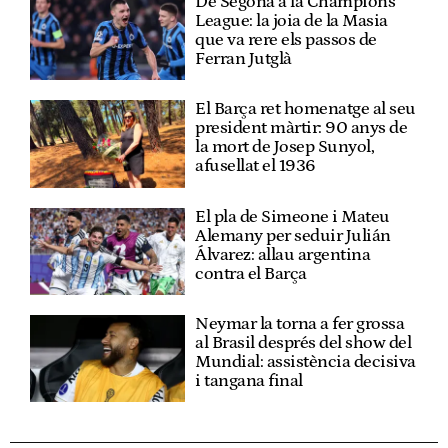
De Segona a la Champions
League: la joia de la Masia
que va rere els passos de
Ferran Jutglà
El Barça ret homenatge al seu
president màrtir: 90 anys de
la mort de Josep Sunyol,
afusellat el 1936
El pla de Simeone i Mateu
Alemany per seduir Julián
Álvarez: allau argentina
contra el Barça
Neymar la torna a fer grossa
al Brasil després del show del
Mundial: assistència decisiva
i tangana final