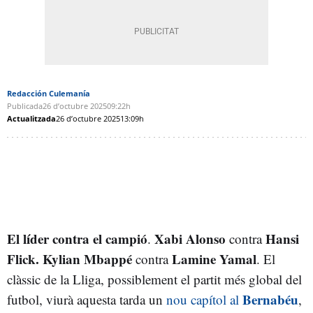
Redacción Culemanía
Publicada
26 d’octubre 2025
09:22h
Actualitzada
26 d’octubre 2025
13:09h
El líder contra el campió
Xabi Alonso
Hansi
.
contra
Flick. Kylian Mbappé
Lamine Yamal
contra
. El
clàssic de la Lliga, possiblement el partit més global del
Bernabéu
futbol, viurà aquesta tarda un
nou capítol al
,