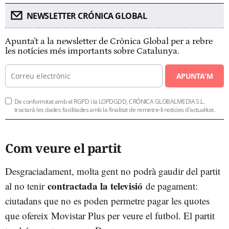
NEWSLETTER CRÓNICA GLOBAL
Apunta't a la newsletter de Crònica Global per a rebre
les notícies més importants sobre Catalunya.
APUNTA'M
De conformitat amb el RGPD i la LOPDGDD, CRÒNICA GLOBALMEDIA S.L.
tractarà les dades facilitades amb la finalitat de remetre-li notícies d'actualitat.
Com veure el partit
Desgraciadament, molta gent no podrà gaudir del partit
contractada la televisió
al no tenir
de pagament:
ciutadans que no es poden permetre pagar les quotes
que ofereix Movistar Plus per veure el futbol. El partit