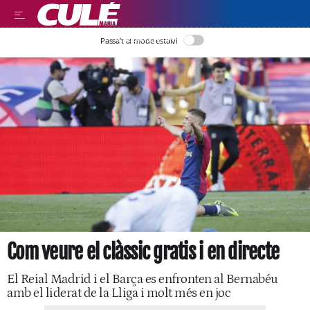
LLEGIR EN CATALÀ
Passa’t al mode estalvi
Com veure el clàssic gratis i en directe
El Reial Madrid i el Barça es enfronten al Bernabéu
amb el liderat de la Lliga i molt més en joc