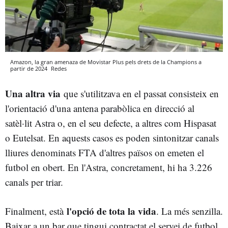
Amazon, la gran amenaza de Movistar Plus pels drets de la Champions a
partir de 2024
Redes
Una altra via
que s'utilitzava en el passat consisteix en
l'orientació d'una antena parabòlica en direcció al
satèl·lit Astra o, en el seu defecte, a altres com Hispasat
o Eutelsat. En aquests casos es poden sintonitzar canals
lliures denominats FTA d'altres països on emeten el
futbol en obert. En l'Astra, concretament, hi ha 3.226
canals per triar.
l'opció de tota la vida
Finalment, està
. La més senzilla.
Baixar a un bar que tingui contractat el servei de futbol