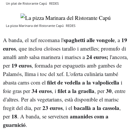
Un plat de Ristorante Capú
REDES
La pizza Marinara del Ristorante Capú
REDES
spaghetti alle vongole
19
A banda, el xef recomana l'
, a
euros
, que inclou cloïsses tarallo i ametlles; promufo di
24
euros;
amalfi amb salsa marinera i mariscs a
l'ancora,
19 euros
per
, formada per espaguetis amb gambes de
Palamós, llima i toc del xef. L'oferta culinària també
filet de vedella a la valpolicella
abasta carns com el
i
34 euros
filet a la graella
30
foie gras per
, i
, per
, entre
d'altres. Per als vegetarians, està disponible el marisc
23 euros
bacallà a la cassola
fregit del dia, per
, i el
,
18
amanides com a
per
. A banda, se serveixen
guarnició
.