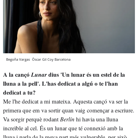
Begoña Vargas
Òscar Gil Coy
Barcelona
A la cançó
Lunar
dius 'Un lunar és un estel de la
lluna a la pell'.
L'has dedicat a algú o te l'han
dedicat a tu?
Me l'he dedicat a mi mateixa. Aquesta cançó va ser la
primera que em va sortir quan vaig començar a escriure.
Va sorgir perquè rodant
Berlín
hi havia una lluna
increïble al cel. És un lunar que té connexió amb la
lluna i parla de la meva part més vulnerable, per això