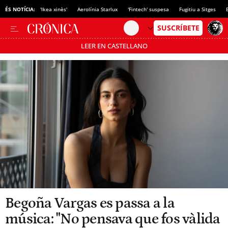
ÉS NOTÍCIA:
'Ikea xinès'
Aerolínia Starlux
'Fintech' suspesa
Fugitiu a Sitges
LEER EN CASTELLANO
Passa’t al mode estalvi
Begoña Vargas es passa a la
música: "No pensava que fos vàlida