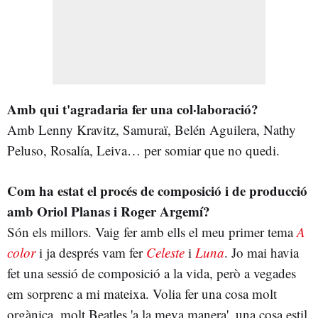
Amb qui t'agradaria fer una col·laboració?
Amb Lenny Kravitz, Samuraï, Belén Aguilera, Nathy
Peluso, Rosalía, Leiva… per somiar que no quedi.
Com ha estat el procés de composició i de producció
amb
Oriol Planas i Roger Argemí?
Són els millors. Vaig fer amb ells el meu primer tema
A
color
i ja després vam fer
Celeste
i
Luna
. Jo mai havia
fet una sessió de composició a la vida, però a vegades
em sorprenc a mi mateixa. Volia fer una cosa molt
orgànica, molt Beatles 'a la meva manera', una cosa estil