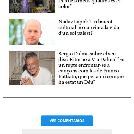
tres dels meus quadres és el
color"
Nadav Lapid: "Un boicot
cultural no canviarà la vida
d’un sol palestí"
Sergio Dalma sobre el seu
disc 'Ritorno a Via Dalma': "És
un repte enfrontar-se a
cançons com les de Franco
Battiato, que per a mi sempre
ha estat un Déu"
VER
COMENTARIOS