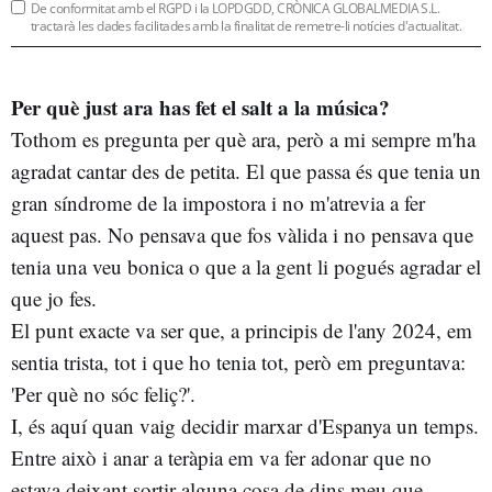
De conformitat amb el RGPD i la LOPDGDD, CRÒNICA GLOBALMEDIA S.L.
tractarà les dades facilitades amb la finalitat de remetre-li notícies d'actualitat.
Per què just ara has fet el salt a la música?
Tothom es pregunta per què ara, però a mi sempre m'ha
agradat cantar des de petita. El que passa és que tenia un
gran síndrome de la impostora i no m'atrevia a fer
aquest pas. No pensava que fos vàlida i no pensava que
tenia una veu bonica o que a la gent li pogués agradar el
que jo fes.
El punt exacte va ser que, a principis de l'any 2024, em
sentia trista, tot i que ho tenia tot, però em preguntava:
'Per què no sóc feliç?'.
I, és aquí quan vaig decidir marxar d'Espanya un temps.
Entre això i anar a teràpia em va fer adonar que no
estava deixant sortir alguna cosa de dins meu que