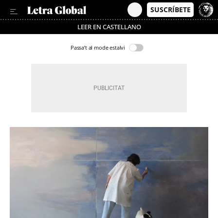
LEER EN CASTELLANO
Passa’t al mode estalvi