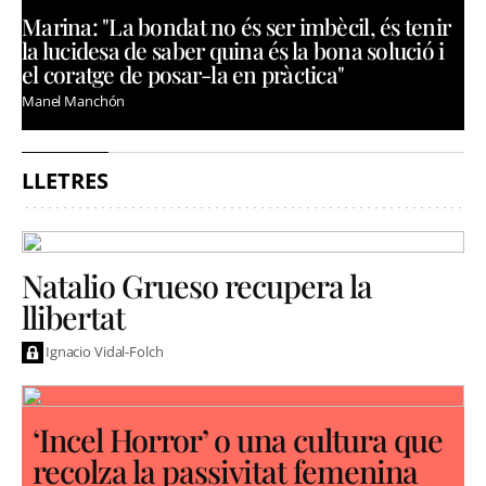
Marina: "La bondat no és ser imbècil, és tenir
la lucidesa de saber quina és la bona solució i
el coratge de posar-la en pràctica"
Manel Manchón
LLETRES
Natalio Grueso recupera la
llibertat
Ignacio Vidal-Folch
‘Incel Horror’ o una cultura que
recolza la passivitat femenina