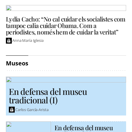
Lydia Cacho: “No cal cuidar els socialistes com
tampoc calia cuidar Obama. Com a
periodistes, només hem de cuidar la veritat”
Anna María Iglesia
Museos
En defensa del museu
tradicional (I)
Carlos García-Arista
En defensa del museu