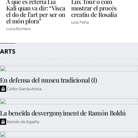
A què es referia Lia
Lux Tour o com
Kali quan va dir: “Visca
mostrar el procés
el do de l’art per ser on
creatiu de Rosalía
el món plora”
Lola Peña
Luna Romero
ARTS
En defensa del museu tradicional (I)
Carlos García-Arista
La beneïda desvergonyiment de Ramón Boldú
Ramón de España