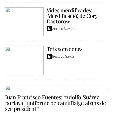
Vides merdificades:
'Merdificació', de Cory
Doctorow
Andreu Navarra
Tots som dones
Betsabé García
Juan Francisco Fuentes: “Adolfo Suárez
portava l'uniforme de camuflatge abans de
ser president”