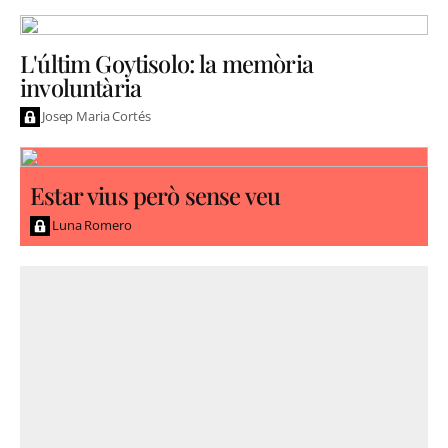
L'últim Goytisolo: la memòria
involuntària
Josep Maria Cortés
Estar vius però sense veu
Luna Romero