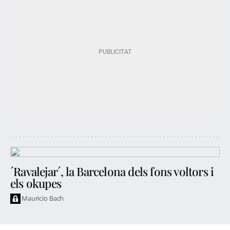
´Ravalejar´, la Barcelona dels fons voltors i
els okupes
Mauricio Bach