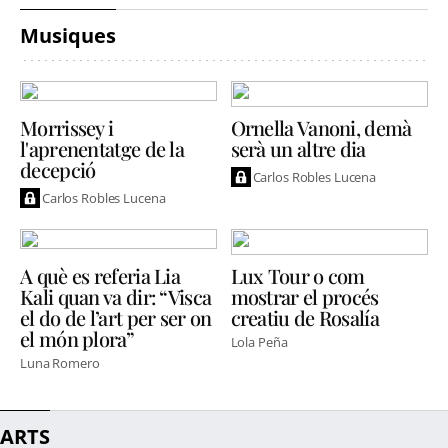
Musiques
Morrissey i
Ornella Vanoni, demà
l'aprenentatge de la
serà un altre dia
decepció
Carlos Robles Lucena
Carlos Robles Lucena
A què es referia Lia
Lux Tour o com
Kali quan va dir: “Visca
mostrar el procés
el do de l’art per ser on
creatiu de Rosalía
el món plora”
Lola Peña
Luna Romero
ARTS