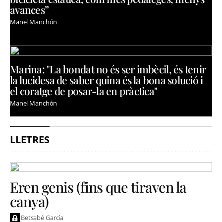
avances”
Manel Manchón
Marina: "La bondat no és ser imbècil, és tenir
la lucidesa de saber quina és la bona solució i
el coratge de posar-la en pràctica"
Manel Manchón
LLETRES
Eren genis (fins que tiraven la
canya)
Betsabé García