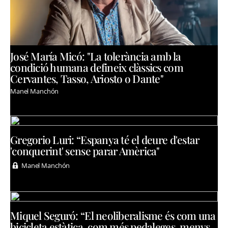
José María Micó: "La tolerància amb la
condició humana defineix clàssics com
Cervantes, Tasso, Ariosto o Dante"
Manel Manchón
Gregorio Luri: “Espanya té el deure d'estar
'conquerint' sense parar Amèrica"
Manel Manchón
Miquel Seguró: “El neoliberalisme és com una
bicicleta estàtica, com més pedaleges, menys