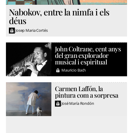
Nabokov, entre la nimfa i els
déus
Josep Maria Cortés
John Coltrane, cent anys
del gran explorador
musical i espiritual
Mauricio Bach
Carmen Laffón, la
pintura com a sorpresa
José María Rondón