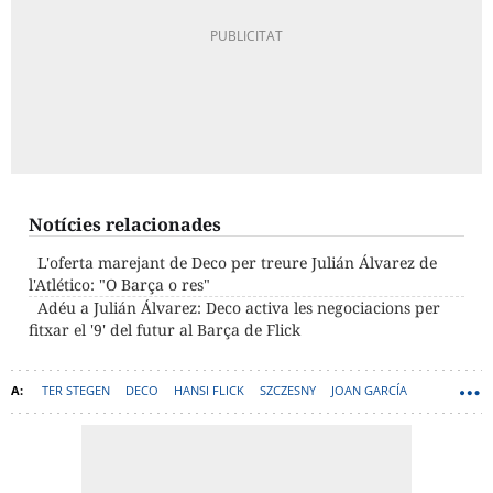
Notícies relacionades
L'oferta marejant de Deco per treure Julián Álvarez de
l'Atlético: "O Barça o res"
Adéu a Julián Álvarez: Deco activa les negociacions per
fitxar el '9' del futur al Barça de Flick
TER STEGEN
DECO
HANSI FLICK
SZCZESNY
JOAN GARCÍA