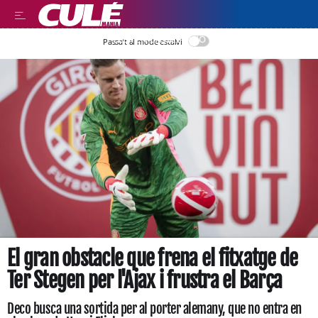
LEER EN CASTELLANO
Passa’t al mode estalvi
El gran obstacle que frena el fitxatge de
Ter Stegen per l'Ajax i frustra el Barça
Deco busca una sortida per al porter alemany, que no entra en