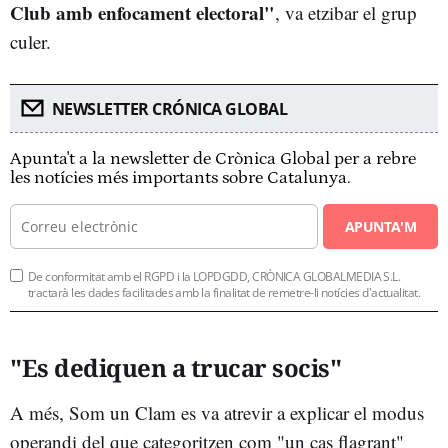
Club amb enfocament electoral"
, va etzibar el grup
culer.
NEWSLETTER CRÓNICA GLOBAL
Apunta't a la newsletter de Crònica Global per a rebre
les notícies més importants sobre Catalunya.
APUNTA'M
De conformitat amb el RGPD i la LOPDGDD, CRÒNICA GLOBALMEDIA S.L.
tractarà les dades facilitades amb la finalitat de remetre-li notícies d'actualitat.
"Es dediquen a trucar socis"
A més, Som un Clam es va atrevir a explicar el modus
operandi del que categoritzen com "un cas flagrant"