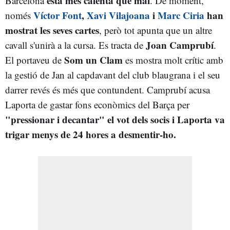
està més calenta que mai
Barcelona
. De moment,
Víctor Font
,
Xavi Vilajoana
i
Marc Ciria
han
només
mostrat les seves cartes
, però tot apunta que un altre
Joan Camprubí
cavall s'unirà a la cursa. Es tracta de
.
Som un Clam
El portaveu de
es mostra molt crític amb
la gestió de Jan al capdavant del club blaugrana i el seu
darrer revés és més que contundent. Camprubí acusa
Laporta de gastar fons econòmics del Barça per
"pressionar i decantar" el vot dels socis i Laporta va
trigar menys de 24 hores a desmentir-ho.