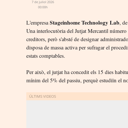
7 de juliol 2026
00:00h
Stageinhome Technology Lab
L'empresa
, de
Una interlocutòria del Jutjat Mercantil número
creditors, però s'absté de designar administra
disposa de massa activa per sufragar el procedi
estats comptables.
Per això, el jutjat ha concedit els 15 dies habitu
mínim del 5% del passiu, perquè estudiïn el 