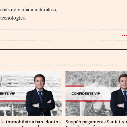
tats de variada naturalesa,
 tecnologies.
a la immobiliària barcelonina
Suspèn pagaments Santafixie