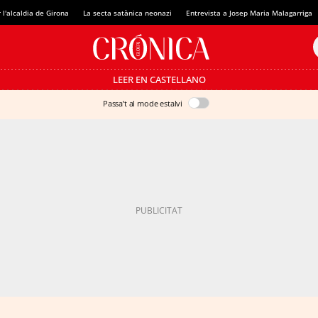
 l'alcaldia de Girona
La secta satànica neonazi
Entrevista a Josep Maria Malagarriga
LEER EN CASTELLANO
Passa’t al mode estalvi