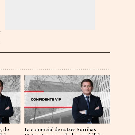
, de
La comercial de cotxes Surribas