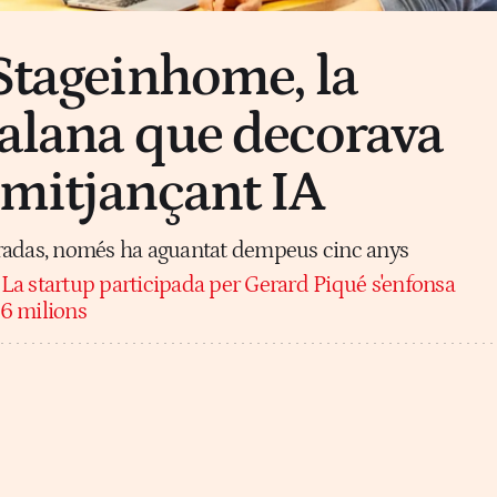
 Stageinhome, la
talana que decorava
 mitjançant IA
radas, només ha aguantat dempeus cinc anys
:
La startup participada per Gerard Piqué s'enfonsa
,6 milions