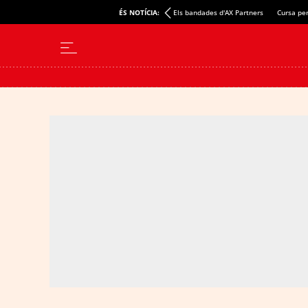
ÉS NOTÍCIA:
Els bandades d'AX Partners
Cursa per